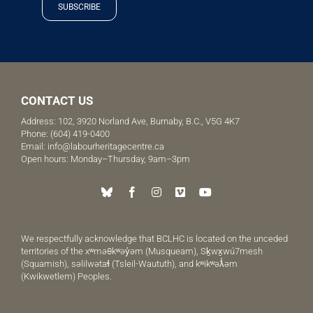
SUBSCRIBE
CONTACT US
Address: 102, 3920 Norland Ave, Burnaby, B.C., V5G 4K7
Phone:
(604) 419-0400
Email:
info@labourheritagecentre.ca
Open hours: Monday–Thursday, 9am–3pm
We respectfully acknowledge that BCLHC is located on the unceded
territories of the xʷməθkʷəy̓əm (Musqueam), Sḵwx̱wú7mesh
(Squamish), səlilwətaɬ (Tsleil-Waututh), and kʷikʷəƛ̓əm
(Kwikwetlem) Peoples.