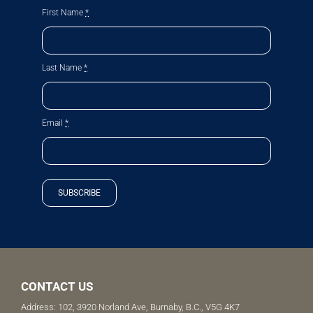
First Name
*
Last Name
*
Email
*
SUBSCRIBE
CONTACT US
Address: 102, 3920 Norland Ave, Burnaby, B.C., V5G 4K7