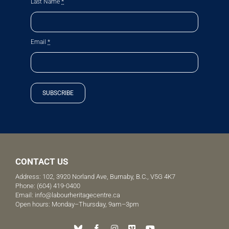
Last Name
*
Email
*
SUBSCRIBE
CONTACT US
Address: 102, 3920 Norland Ave, Burnaby, B.C., V5G 4K7
Phone:
(604) 419-0400
Email:
info@labourheritagecentre.ca
Open hours: Monday–Thursday, 9am–3pm