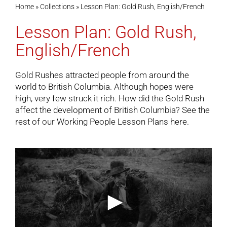
Home
»
Collections
»
Lesson Plan: Gold Rush, English/French
Lesson Plan: Gold Rush,
Cart
English/French
Gold Rushes attracted people from around the
world to British Columbia. Although hopes were
high, very few struck it rich. How did the Gold Rush
affect the development of British Columbia? See the
rest of our
Working People Lesson Plans
here.